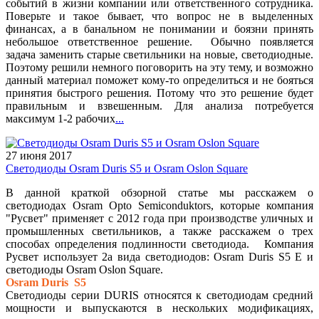
событий в жизни компании или ответственного сотрудника.
Поверьте и такое бывает, что вопрос не в выделенных
финансах, а в банальном не понимании и боязни принять
небольшое ответственное решение. Обычно появляется
задача заменить старые светильники на новые, светодиодные.
Поэтому решили немного поговорить на эту тему, и возможно
данный материал поможет кому-то определиться и не бояться
принятия быстрого решения. Потому что это решение будет
правильным и взвешенным. Для анализа потребуется
максимум 1-2 рабочих
...
27 июня 2017
Светодиоды Osram Duris S5 и Osram Oslon Square
В данной краткой обзорной статье мы расскажем о
светодиодах Osram Opto Semiconduktors, которые компания
"Русвет" применяет с 2012 года при производстве уличных и
промышленных светильников, а также расскажем о трех
способах определения подлинности светодиода. Компания
Русвет использует 2а вида светодиодов: Osram Duris S5 Е и
светодиоды Osram Oslon Square.
Osram Duris S5
Светодиоды серии DURIS относятся к светодиодам средний
мощности и выпускаются в нескольких модификациях,