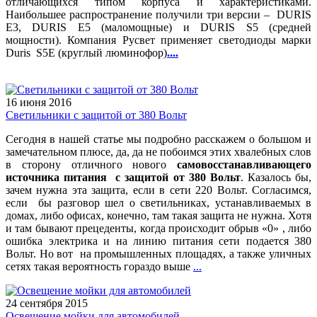
отличающихся типом корпуса и характеристиками.
Наибольшее распространение получили три версии – DURIS
E3, DURIS E5 (маломощные) и DURIS S5 (средней
мощности). Компания Русвет применяет светодиоды марки
Duris S5E (круглый люминофор)
....
16 июня 2016
Светильники с защитой от 380 Вольт
Сегодня в нашей статье мы подробно расскажем о большом и
замечательном плюсе, да, да не побоимся этих хвалебных слов
в сторону отличного нового
самовосстанавливающего
источника питания с защитой от 380 Вольт
. Казалось бы,
зачем нужна эта защита, если в сети 220 Вольт. Согласимся,
если бы разговор шел о светильниках, устанавливаемых в
домах, либо офисах, конечно, там такая защита не нужна. Хотя
и там бывают прецеденты, когда происходит обрыв «0» , либо
ошибка электрика и на линию питания сети подается 380
Вольт. Но вот на промышленных площадях, а также уличных
сетях такая вероятность гораздо выше
...
24 сентября 2015
Освещение мойки для автомобилей