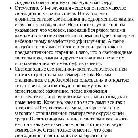
создавать благоприятную рабочую атмосферу.
Отсутствие УФ-излучения - еще одно преимущество
светодиодных светильников. Известно, что
люминесцентные светильники на одноименных лампах
излучают уф-излучение. Некоторые научные опыты
указывают, что человек, находящийся рядом такими
лампами в течение некоторого времени будет подвержен
небезопасному воздействию уф-излучения. А такое
воздействие вызывает возникновение рака кожи и
предварительного старения. Благо, что о светодиодные
светильники, лампы и другие источники света с их
использованием не имеют уф-излучения.
Светодиодные светильники- эксплуатируются и при
низких отрицательных температурах. Все мы
сталкивались с проблемой использования в открытых
типах светильников такую проблему как не
моментальное зажигание, после включения
выключателя, либо рубильника в больших складских
помещениях. Конечно, какая-то часть ламп все-таки
загорается.И существую лампы, которые так и не
загорятся отрицательной температуре окружающей
среды. В светодиодных лампа и светильниках такого
нет, они как уже известно «любят» отрицательную
температуру. Стоит только отметить, что если
светодиодный светильник не загорелся при