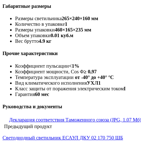
Габаритные размеры
Размеры светильника
265×240×160 мм
Количество в упаковке
1
Размеры упаковки
460×165×235 мм
Объем упаковки
0.01 куб.м
Вес брутто
4.9 кг
Прочие характеристики
Коэффициент пульсации
<1%
Коэффициент мощности, Cos Φ
≥ 0,97
Температура эксплуатации
от -40° до +40° °C
Вид климатического исполнения
УХЛ1
Класс защиты от поражения электрическим током
I
Гарантия
60 мес
Руководства и документы
Декларация соответствия Таможенного союза (JPG, 1.07 Мб
Предыдущий продукт
Светодиодный светильник ЕСАУЛ ДКУ 02 170 750 ШБ