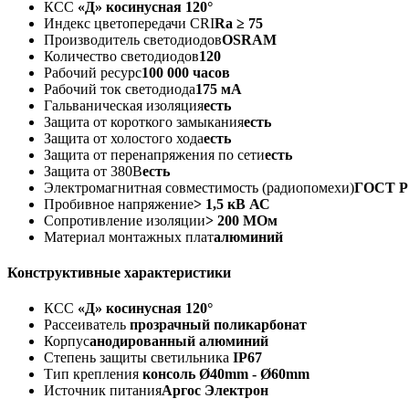
КСС
«Д» косинусная 120°
Индекс цветопередачи CRI
Ra ≥ 75
Производитель светодиодов
OSRAM
Количество светодиодов
120
Рабочий ресурс
100 000 часов
Рабочий ток светодиода
175 мА
Гальваническая изоляция
есть
Защита от короткого замыкания
есть
Защита от холостого хода
есть
Защита от перенапряжения по сети
есть
Защита от 380В
есть
Электромагнитная совместимость (радиопомехи)
ГОСТ Р 
Пробивное напряжение
> 1,5 кВ АС
Сопротивление изоляции
> 200 МОм
Материал монтажных плат
алюминий
Конструктивные характеристики
КСС
«Д» косинусная 120°
Рассеиватель
прозрачный поликарбонат
Корпус
анодированный алюминий
Степень защиты светильника
IP67
Тип крепления
консоль Ø40mm - Ø60mm
Источник питания
Аргос Электрон