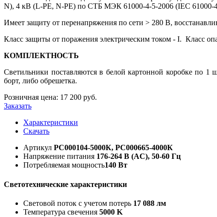
N), 4 кВ (L-PE, N-PE) по СТБ МЭК 61000-4-5-2006 (IEC 61000-
Имеет защиту от перенапряжения по сети > 280 B, восстанавл
Класс защиты от поражения электрическим током - I. Класс опа
КОМПЛЕКТНОСТЬ
Светильники поставляются в белой картонной коробке по 1 ш
борт, либо обрешетка.
Розничная цена:
17 200
руб.
Заказать
Характеристики
Скачать
Артикул
РС000104-5000К, РС000665-4000К
Напряжение питания
176-264 В (AC), 50-60 Гц
Потребляемая мощность
140 Вт
Светотехнические характеристики
Световой поток с учетом потерь
17 088 лм
Температура свечения
5000 K