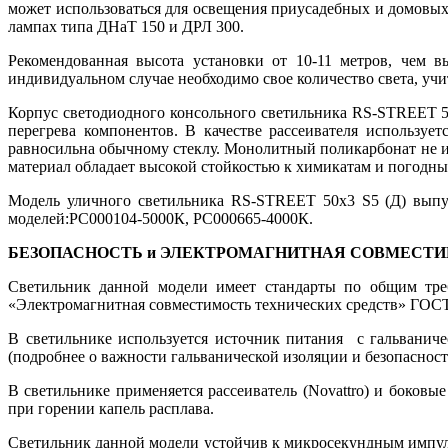
может использоваться для освещения приусадебных и домовы
лампах типа ДНаТ 150 и ДРЛ 300.
Рекомендованная высота установки от 10-11 метров, чем в
индивидуальном случае необходимо свое количество света, учи
Корпус светодиодного консольного светильника RS-STREET 5
перегрева компонентов. В качестве рассеивателя использует
равносильна обычному стеклу. Монолитный поликарбонат не изм
материал обладает высокой стойкостью к химикатам и погодны
Модель уличного светильника RS-STREET 50x3 S5 (Д) выпу
моделей:РС000104-5000К, РС000665-4000К.
БЕЗОПАСНОСТЬ и ЭЛЕКТРОМАГНИТНАЯ СОВМЕСТ
Светильник данной модели имеет стандарты по общим требо
«Электромагнитная совместимость технических средств» ГОСТ 
В светильнике используется источник питания с гальванич
(подробнее о важности гальванической изоляции и безопасност
В светильнике применяется рассеиватель (Novattro) и боко
при горении капель расплава.
Светильник данной модели устойчив к микросекундным импульс