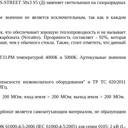
-STREET 50x3 S5 (Д) заменяет светильники на газоразрядных
ое значение не является исключительным, так как в каждом
, что обеспечивает хорошую теплопроводность и не вызывает
рбоната (Novattro). Прозрачность составляет - 92%, которая
ше, чем у обычного стекла. Также, стоит отметить, что данный
T33.PM температурой 4000К и 5000К. Артикульные значения
опасности низковольтного оборудования" и ТР ТС 020/2011
МГц.
 > 200 МОм; вход-земля > 200 МОм; выход-земля > 200 МОм.
арбонат является самозатухающим материалом, не образующим
1000-4-5-2006 (IEC 61000-4-5:2005) для серии 0105: 2 кВ (L-