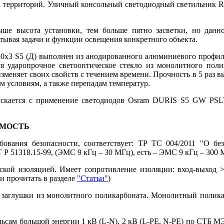
х территорий. Уличный консольный светодиодный светильник RS
ыше высота установки, тем больше пятно засветки, но данн
тывая задачи и функции освещения конкретного объекта.
0x3 S5 (Д) выполнен из анодированного алюминиевого профиля
ся ударопрочное светооптическое стекло из монолитного полика
еняет своих свойств с течением времени. Прочность в 5 раз вы
м условиям, а также перепадам температур.
скается с применение светодиодов Osram DURIS S5 GW PSL
ИМОСТЬ
вания безопасности, соответствует: ТР ТС 004/2011 "О без
Р 51318.15-99, (ЭМС 9 кГц – 30 МГц), есть – ЭМС 9 кГц – 300 
еской изоляцией. Имеет сопротивление изоляции: вход-выход
и прочитать в разделе
"Статьи"
)
вые заглушки из монолитного поликарбоната. Монолитный полик
ам большой энергии 1 кВ (L-N), 2 кВ (L-PE, N-PE) по СТБ МЭК 6