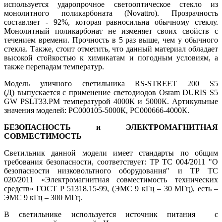
используется ударопрочное светооптическое стекло из
монолитного поликарбоната (Novattro). Прозрачность
составляет - 92%, которая равносильна обычному стеклу.
Монолитный поликарбонат не изменяет своих свойств с
течением времени. Прочность в 5 раз выше, чем у обычного
стекла. Также, стоит отметить, что данный материал обладает
высокой стойкостью к химикатам и погодным условиям, а
также перепадам температур.
Модель уличного светильника RS-STREET 200 S5
(Д) выпускается с применение светодиодов Osram DURIS S5
GW PSLT33.PM температурой 4000К и 5000К. Артикульные
значения моделей: РС000105-5000К, РС000666-4000К.
БЕЗОПАСНОСТЬ и ЭЛЕКТРОМАГНИТНАЯ
СОВМЕСТИМОСТЬ
Светильник данной модели имеет стандарты по общим
требования безопасности, соответствует: ТР ТС 004/2011 "О
безопасности низковольтного оборудования" и ТР ТС
020/2011 «Электромагнитная совместимость технических
средств» ГОСТ Р 51318.15-99, (ЭМС 9 кГц – 30 МГц), есть –
ЭМС 9 кГц – 300 МГц.
В светильнике используется источник питания с