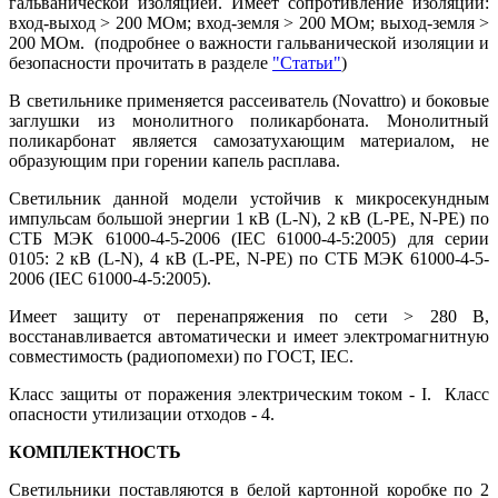
гальванической изоляцией. Имеет сопротивление изоляции:
вход-выход > 200 МОм; вход-земля > 200 МОм; выход-земля >
200 МОм. (подробнее о важности гальванической изоляции и
безопасности прочитать в разделе
"Статьи"
)
В светильнике применяется рассеиватель (Novattro) и боковые
заглушки из монолитного поликарбоната. Монолитный
поликарбонат является самозатухающим материалом, не
образующим при горении капель расплава.
Светильник данной модели устойчив к микросекундным
импульсам большой энергии 1 кВ (L-N), 2 кВ (L-PE, N-PE) по
СТБ МЭК 61000-4-5-2006 (IEC 61000-4-5:2005) для серии
0105: 2 кВ (L-N), 4 кВ (L-PE, N-PE) по СТБ МЭК 61000-4-5-
2006 (IEC 61000-4-5:2005).
Имеет защиту от перенапряжения по сети > 280 B,
восстанавливается автоматически и имеет электромагнитную
совместимость (радиопомехи) по ГОСТ, IEC.
Класс защиты от поражения электрическим током - I. Класс
опасности утилизации отходов - 4.
КОМПЛЕКТНОСТЬ
Светильники поставляются в белой картонной коробке по 2