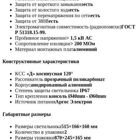
Защита от короткого замыкания
есть
Защита от холостого хода
есть
Защита от перенапряжения по сети
есть
Защита от 380В
есть
Электромагнитная совместимость (радиопомехи)
ГОСТ
Р 51318.15-99.
Пробивное напряжение
> 1,5 кВ АС
Сопротивление изоляции
> 200 МОм
Материал монтажных плат
алюминий
Конструктивные характеристики
КСС
«Д» косинусная 120°
Рассеиватель
прозрачный поликарбонат
Корпус
анодированный алюминий
Степень защиты светильника
IP67
Тип крепления
консоль Ø40mm - Ø60mm
Источник питания
Аргос Электрон
Габаритные размеры
Размеры светильника
515×166×160 мм
Количество в упаковке
2
Размеры упаковки
870×245×165 мм