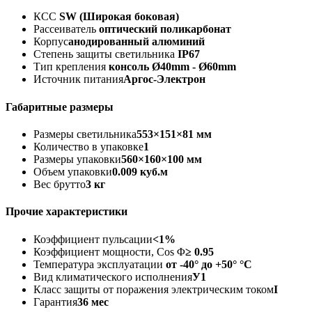
КСС
SW (Широкая боковая)
Рассеиватель
оптический поликарбонат
Корпус
анодированный алюминий
Степень защиты светильника
IP67
Тип крепления
консоль Ø40mm - Ø60mm
Источник питания
Аргос-Электрон
Габаритные размеры
Размеры светильника
553×151×81 мм
Количество в упаковке
1
Размеры упаковки
560×160×100 мм
Объем упаковки
0.009 куб.м
Вес брутто
3 кг
Прочие характеристики
Коэффициент пульсации
<1%
Коэффициент мощности, Cos Φ
≥ 0.95
Температура эксплуатации
от -40° до +50° °C
Вид климатического исполнения
У1
Класс защиты от поражения электрическим током
I
Гарантия
36 мес