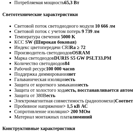
Потребляемая мощность
65,3 Вт
Светотехнические характеристики
Световой поток светодиодного модуля
10 666 лм
Световой поток с учетом потерь
9 739 лм
Температура свечения
5000 K
КСС
SW (Широкая боковая)
Индекс цветопередачи CRI
Ra ≥ 72
Производитель светодиодов
OSRAM
Марка светодиодов
DURIS S5 GW PSLT33.PM
Количество светодиодов
84
Рабочий ресурс
100 000 часов
Поддержка диммирования
нет
Гальваническая изоляция
есть
Защита от короткого замыкания
есть
Защита от холостого хода
есть, восстанавливается авто
Защита от 380В
есть
Электромагнитная совместимость (радиопомехи)
Соответ
Пробивное напряжение
> 1,5 кВ АС
Сопротивление изоляции
> 200 МОм
Материал монтажных плат
алюминий
Конструктивные характеристики