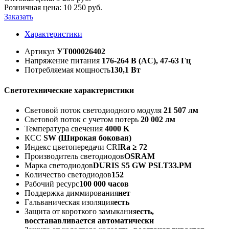
Розничная цена:
10 250
руб.
Заказать
Характеристики
Артикул
УТ000026402
Напряжение питания
176-264 В (AC), 47-63 Гц
Потребляемая мощность
130,1 Вт
Светотехнические характеристики
Световой поток светодиодного модуля
21 507 лм
Световой поток с учетом потерь
20 002 лм
Температура свечения
4000 K
КСС
SW (Широкая боковая)
Индекс цветопередачи CRI
Ra ≥ 72
Производитель светодиодов
OSRAM
Марка светодиодов
DURIS S5 GW PSLT33.PM
Количество светодиодов
152
Рабочий ресурс
100 000 часов
Поддержка диммирования
нет
Гальваническая изоляция
есть
Защита от короткого замыкания
есть,
восстанавливается автоматически