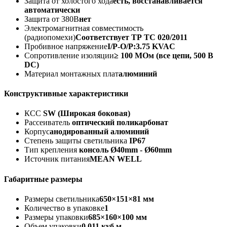
Защита от холостого хода
есть, восстанавливается
автоматически
Защита от 380В
нет
Электромагнитная совместимость
(радиопомехи)
Соответствует ТР ТС 020/2011
Пробивное напряжение
I/P-O/P:3.75 KVAC
Сопротивление изоляции
≥ 100 МОм (все цепи, 500 В
DC)
Материал монтажных плат
алюминий
Конструктивные характеристики
КСС
SW (Широкая боковая)
Рассеиватель
оптический поликарбонат
Корпус
анодированный алюминий
Степень защиты светильника
IP67
Тип крепления
консоль Ø40mm - Ø60mm
Источник питания
MEAN WELL
Габаритные размеры
Размеры светильника
650×151×81 мм
Количество в упаковке
1
Размеры упаковки
685×160×100 мм
Объем упаковки
0.011 куб.м