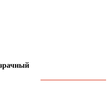
зрачный
Заменяет светильники:
ЛПО, ЛВО
2х40 IP65