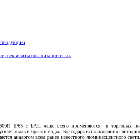
у продукцию
и, реквизиты организации и т.п.
600R IP65 с БАП чаще всего применяются в торговых поме
ускает пыль и брызги воды. Благодаря использования светодио
вляется аналогом всем ранее известного люминесцентного св