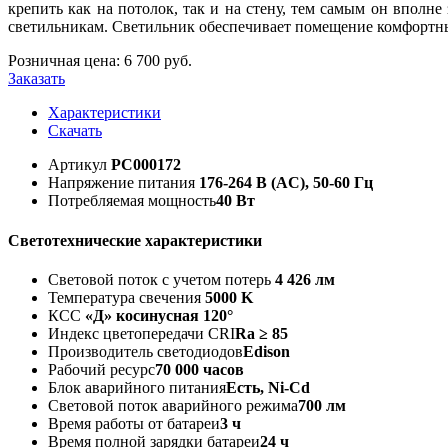
крепить как на потолок, так и на стену, тем самым он впол
светильникам. Светильник обеспечивает помещение комфортным
Розничная цена:
6 700
руб.
Заказать
Характеристики
Скачать
Артикул
РС000172
Напряжение питания
176-264 В (AC), 50-60 Гц
Потребляемая мощность
40 Вт
Светотехнические характеристики
Световой поток с учетом потерь
4 426 лм
Температура свечения
5000 K
КСС
«Д» косинусная 120°
Индекс цветопередачи CRI
Ra ≥ 85
Производитель светодиодов
Edison
Рабочий ресурс
70 000 часов
Блок аварийного питания
Есть, Ni-Cd
Световой поток аварийного режима
700 лм
Время работы от батареи
3 ч
Время полной зарядки батареи
24 ч