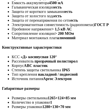
Емкость аккумулятора
4500 мА
Гальваническая изоляция
есть
Защита от короткого замыкания
есть
Защита от холостого хода
есть
Защита от перенапряжения по сети
есть
Электромагнитная совместимость (радиопомехи)
ГОСТ Р 
Пробивное напряжение
> 1,5 кВ АС
Сопротивление изоляции
> 200 МОм
Материал монтажных плат
алюминий
Конструктивные характеристики
КСС
«Д» косинусная 120°
Рассеиватель
прозрачный полистирол
Корпус
АВС пластик
Степень защиты светильника
IP65
Тип крепления
накладной / подвесной
Источник питания
Аргос Электрон
Габаритные размеры
Размеры светильника
1265×124×85 мм
Количество в упаковке
1
Размеры упаковки
1280×130×70 мм