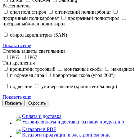
Edison
OSRAM
Samsung
Рассеиватель
опал полистирол
оптический поликарбонат
прозрачный поликарбонат
прозрачный полистирол
прозрачный/опал полистирол
стиролакрилнитрил (SAN)
Показать еще
Степень защиты светильника
IP65
IP67
Тип крепления
кронштейн тросовый
монтажные скобы
накладной
п-образная лира
поворотная скоба (угол 200°)
подвесной
универсальное (кронштейн/кольцо)
Показать еще
Оплата и доставка
Условия оплаты и доставки за нашу продукцию
Каталоги в PDF
Каталоги продукции в электронном виде