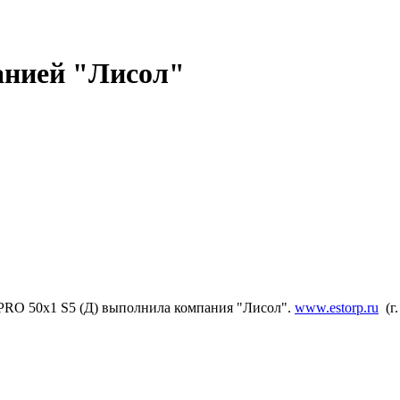
анией "Лисол"
PRO 50x1 S5 (Д) выполнила компания "Лисол".
www.estorp.ru
(г.