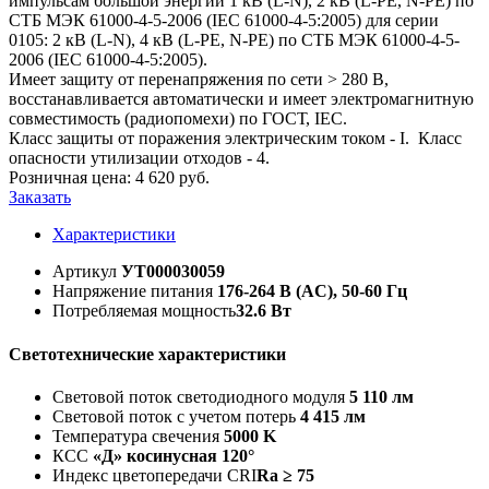
импульсам большой энергии 1 кВ (L-N), 2 кВ (L-PE, N-PE) по
СТБ МЭК 61000-4-5-2006 (IEC 61000-4-5:2005) для серии
0105: 2 кВ (L-N), 4 кВ (L-PE, N-PE) по СТБ МЭК 61000-4-5-
2006 (IEC 61000-4-5:2005).
Имеет защиту от перенапряжения по сети > 280 B,
восстанавливается автоматически и имеет электромагнитную
совместимость (радиопомехи) по ГОСТ, IEC.
Класс защиты от поражения электрическим током - I. Класс
опасности утилизации отходов - 4.
Розничная цена:
4 620
руб.
Заказать
Характеристики
Артикул
УТ000030059
Напряжение питания
176-264 В (AC), 50-60 Гц
Потребляемая мощность
32.6 Вт
Светотехнические характеристики
Световой поток светодиодного модуля
5 110 лм
Световой поток с учетом потерь
4 415 лм
Температура свечения
5000 K
КСС
«Д» косинусная 120°
Индекс цветопередачи CRI
Ra ≥ 75