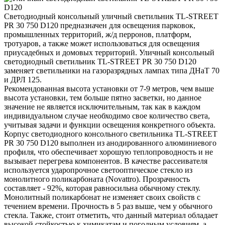
Светодиодный консольный уличный светильник TL-STREET
PR 30 750 D120 предназначен для освещения парковок,
промышленных территорий, ж/д перронов, платформ,
тротуаров, а также может использоваться для освещения
приусадебных и домовых территорий. Уличный консольный
светодиодный светильник TL-STREET PR 30 750 D120
заменяет светильники на газоразрядных лампах типа ДНаТ 70
и ДРЛ 125.
Рекомендованная высота установки от 7-9 метров, чем выше
высота установки, тем больше пятно засветки, но данное
значение не является исключительным, так как в каждом
индивидуальном случае необходимо свое количество света,
учитывая задачи и функции освещения конкретного объекта.
Корпус светодиодного консольного светильника TL-STREET
PR 30 750 D120 выполнен из анодированного алюминиевого
профиля, что обеспечивает хорошую теплопроводность и не
вызывает перегрева компонентов. В качестве рассеивателя
используется ударопрочное светооптическое стекло из
монолитного поликарбоната (Novattro). Прозрачность
составляет - 92%, которая равносильна обычному стеклу.
Монолитный поликарбонат не изменяет своих свойств с
течением времени. Прочность в 5 раз выше, чем у обычного
стекла. Также, стоит отметить, что данный материал обладает
высокой стойкостью к химикатам и погодным условиям, а