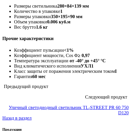
Размеры светильника
280×84×139 мм
Количество в упаковке
1
Размеры упаковки
350×195×90 мм
Объем упаковки
0.006 куб.м
Вес брутто
1.6 кг
Прочие характеристики
Коэффициент пульсации
<1%
Коэффициент мощности, Cos Φ
≥ 0,97
Температура эксплуатации
от -40° до +45° °C
Вид климатического исполнения
УХЛ1
Класс защиты от поражения электрическим током
I
Гарантия
60 мес
Предыдущий продукт
Следующий продукт
Уличный светодиодный светильник TL-STREET PR 60 750
D120
Назад в раздел
Продукция