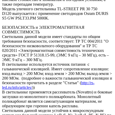
также перепадам температур.
Модель уличного светильника TL-STREET PR 30 750
D120 выпускается с применение светодиодов Osram DURIS
S5 GW PSLT33.PM 5000К.
БЕЗОПАСНОСТЬ и ЭЛЕКТРОМАГНИТНАЯ
СОВМЕСТИМОСТЬ
Светильник данной модели имеет стандарты по общим
требования безопасности, соответствует: ТР ТС 004/2011 "О
безопасности низковольтного оборудования" и ТР ТС
020/2011 «Электромагнитная совместимость технических
средств» ГОСТ Р 51318.15-99, (ЭМС 9 кГц – 30 МГц), есть –
ЭМС 9 кГц – 300 МГц.
В светильнике используется источник питания с
гальванической изоляцией. Имеет сопротивление изоляции:
вход-выход > 200 МОм; вход-земля > 200 МОм; выход-земля >
200 МОм. (подробнее о важности гальванической изоляции и
безопасности прочитать в разделе "Статьи" (
http://rs-
led.ru/info/articles/
))
В светильнике применяется рассеиватель (Novattro) и боковые
заглушки из монолитного поликарбоната. Монолитный
поликарбонат является самозатухающим материалом, не
образующим при горении капель расплава.
Светильник данной модели устойчив к микросекундным