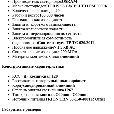
Производитель светодиодов
OSRAM
Марка светодиодов
DURIS S5 GW PSLT33.PM 5000К
Количество светодиодов
40
Рабочий ресурс
100 000 часов
Гальваническая изоляция
есть
Защита от короткого замыкания
есть
Защита от холостого хода
есть
Защита от перенапряжения по сети
есть
Электромагнитная совместимость
(радиопомехи)
Соответствует ТР ТС 020/2011
Пробивное напряжение
> 1,5 кВ АС
Сопротивление изоляции
> 200 МОм
Материал монтажных плат
алюминий
Конструктивные характеристики
КСС
«Д» косинусная 120°
Рассеиватель
прозрачный поликарбонат
Корпус
анодированный алюминий
Степень защиты светильника
IP67
Тип крепления
консоль Ø40mm - Ø60mm
Источник питания
TRION TRN 50-150-400TR Office
Габаритные размеры