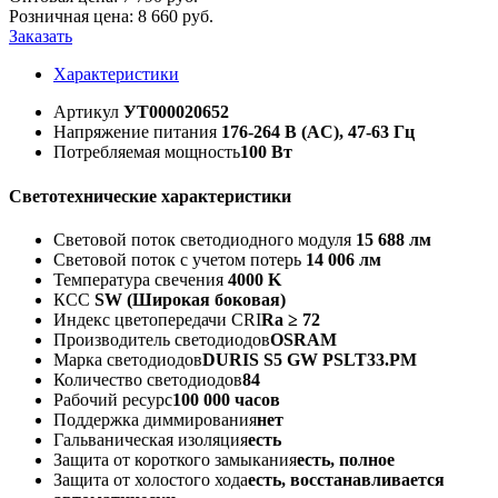
Розничная цена:
8 660
руб.
Заказать
Характеристики
Артикул
УТ000020652
Напряжение питания
176-264 В (AC), 47-63 Гц
Потребляемая мощность
100 Вт
Светотехнические характеристики
Световой поток светодиодного модуля
15 688 лм
Световой поток с учетом потерь
14 006 лм
Температура свечения
4000 K
КСС
SW (Широкая боковая)
Индекс цветопередачи CRI
Ra ≥ 72
Производитель светодиодов
OSRAM
Марка светодиодов
DURIS S5 GW PSLT33.PM
Количество светодиодов
84
Рабочий ресурс
100 000 часов
Поддержка диммирования
нет
Гальваническая изоляция
есть
Защита от короткого замыкания
есть, полное
Защита от холостого хода
есть, восстанавливается