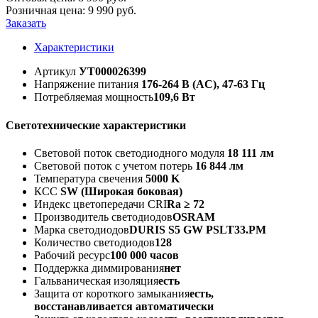
Розничная цена:
9 990
руб.
Заказать
Характеристики
Артикул
УТ000026399
Напряжение питания
176-264 В (AC), 47-63 Гц
Потребляемая мощность
109,6 Вт
Светотехнические характеристики
Световой поток светодиодного модуля
18 111 лм
Световой поток с учетом потерь
16 844 лм
Температура свечения
5000 K
КСС
SW (Широкая боковая)
Индекс цветопередачи CRI
Ra ≥ 72
Производитель светодиодов
OSRAM
Марка светодиодов
DURIS S5 GW PSLT33.PM
Количество светодиодов
128
Рабочий ресурс
100 000 часов
Поддержка диммирования
нет
Гальваническая изоляция
есть
Защита от короткого замыкания
есть,
восстанавливается автоматически