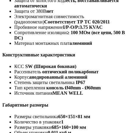
Защита от холостого хода
есть, восстанавливается
автоматически
Защита от 380В
нет
Электромагнитная совместимость
(радиопомехи)
Соответствует ТР ТС 020/2011
Пробивное напряжение
I/P-O/P:3.75 KVAC
Сопротивление изоляции
≥ 100 МОм (все цепи, 500 В
DC)
Материал монтажных плат
алюминий
Конструктивные характеристики
КСС
SW (Широкая боковая)
Рассеиватель
оптический поликарбонат
Корпус
анодированный алюминий
Степень защиты светильника
IP67
Тип крепления
консоль Ø40mm - Ø60mm
Источник питания
MEAN WELL
Габаритные размеры
Размеры светильника
650×151×81 мм
Количество в упаковке
1
Размеры упаковки
685×160×100 мм
Объем упаковки
0.011 куб.м