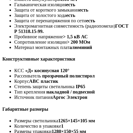
Гальваническая изоляция
есть
Защита от короткого замыкания
есть
Защита от холостого хода
есть
Защита от перенапряжения по сети
есть
Электромагнитная совместимость (радиопомехи)
ГОСТ
Р 51318.15-99.
Пробивное напряжение
> 1,5 кВ АС
Сопротивление изоляции
> 200 МОм
Материал монтажных плат
алюминий
Конструктивные характеристики
КСС
«Д» косинусная 120°
Рассеиватель
прозрачный полистирол
Корпус
АВС пластик
Степень защиты светильника
IP65
Тип крепления
накладной / подвесной
Источник питания
Аргос Электрон
Габаритные размеры
Размеры светильника
1265×145×105 мм
Количество в упаковке
1
Размеры упаковки
1280×150×55 мм