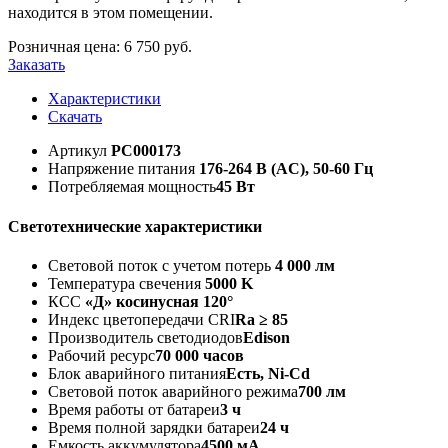
находится в этом помещении.
Розничная цена:
6 750
руб.
Заказать
Характеристики
Скачать
Артикул
РС000173
Напряжение питания
176-264 В (AC), 50-60 Гц
Потребляемая мощность
45 Вт
Светотехнические характеристики
Световой поток с учетом потерь
4 000 лм
Температура свечения
5000 K
КСС
«Д» косинусная 120°
Индекс цветопередачи CRI
Ra ≥ 85
Производитель светодиодов
Edison
Рабочий ресурс
70 000 часов
Блок аварийного питания
Есть, Ni-Cd
Световой поток аварийного режима
700 лм
Время работы от батареи
3 ч
Время полной зарядки батареи
24 ч
Емкость аккумулятора
4500 мА