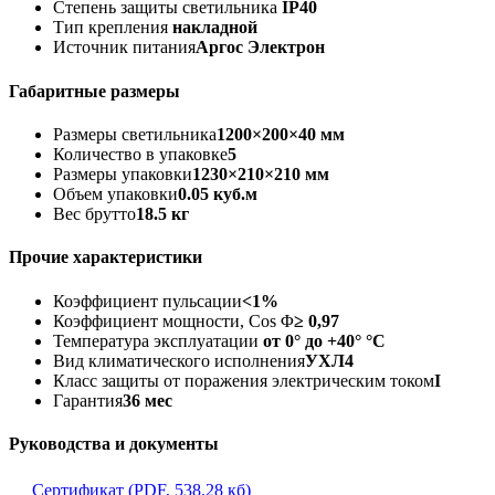
Степень защиты светильника
IP40
Тип крепления
накладной
Источник питания
Аргос Электрон
Габаритные размеры
Размеры светильника
1200×200×40 мм
Количество в упаковке
5
Размеры упаковки
1230×210×210 мм
Объем упаковки
0.05 куб.м
Вес брутто
18.5 кг
Прочие характеристики
Коэффициент пульсации
<1%
Коэффициент мощности, Cos Φ
≥ 0,97
Температура эксплуатации
от 0° до +40° °C
Вид климатического исполнения
УХЛ4
Класс защиты от поражения электрическим током
I
Гарантия
36 мес
Руководства и документы
Сертификат (PDF, 538.28 кб)