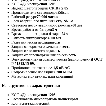
КСС
«Д» косинусная 120°
Индекс цветопередачи CRI
Ra ≥ 85
Производитель светодиодов
Edison
Рабочий ресурс
70 000 часов
Блок аварийного питания
Есть, Ni-Cd
Световой поток аварийного режима
700 лм
Время работы от батареи
3 ч
Время полной зарядки батареи
24 ч
Емкость аккумулятора
4500 мА
Гальваническая изоляция
есть
Защита от короткого замыкания
есть
Защита от холостого хода
есть
Защита от перенапряжения по сети
есть
Электромагнитная совместимость (радиопомехи)
ГОСТ
Р 51318.15-99.
Пробивное напряжение
> 1,5 кВ АС
Сопротивление изоляции
> 200 МОм
Материал монтажных плат
алюминий
Конструктивные характеристики
КСС
«Д» косинусная 120°
Рассеиватель
микропризма полистирол
Корпус
металлический