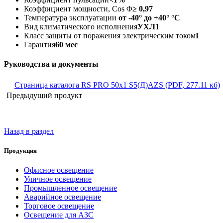
Коэффициент мощности, Cos Φ
≥ 0,97
Температура эксплуатации
от -40° до +40° °C
Вид климатического исполнения
УХЛ1
Класс защиты от поражения электрическим током
I
Гарантия
60 мес
Руководства и документы
Страница каталога RS PRO 50x1 S5(Д)AZS (PDF, 277.11 кб)
Предыдущий продукт
Назад в раздел
Продукция
Офисное освещение
Уличное освещение
Промышленное освещение
Аварийное освещение
Торговое освещение
Освещение для АЗС