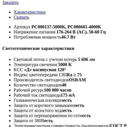
Заказать
Характеристики
Скачать
Артикул
РС000137-5000K, РС000681-4000К
Напряжение питания
176-264 В (AC), 50-60 Гц
Потребляемая мощность
46.7 Вт
Светотехнические характеристики
Световой поток с учетом потерь
5 696 лм
Температура свечения
5000 K
КСС
«Д» косинусная 120°
Индекс цветопередачи CRI
Ra ≥ 75
Производитель светодиодов
OSRAM
Количество светодиодов
40
Рабочий ресурс
100 000 часов
Рабочий ток светодиода
175 мА
Гальваническая изоляция
есть
Защита от короткого замыкания
есть
Защита от холостого хода
есть
Защита от перенапряжения по сети
есть
Защита от 380В
есть
Электромагнитная совместимость (радиопомехи)
ГОСТ Р 