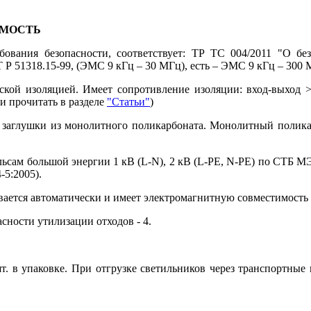
ИМОСТЬ
вания безопасности, соответствует: ТР ТС 004/2011 "О без
Р 51318.15-99, (ЭМС 9 кГц – 30 МГц), есть – ЭМС 9 кГц – 300 
еской изоляцией. Имеет сопротивление изоляции: вход-выход
и прочитать в разделе
"Статьи"
)
вые заглушки из монолитного поликарбоната. Монолитный полик
ам большой энергии 1 кВ (L-N), 2 кВ (L-PE, N-PE) по СТБ МЭК 6
4-5:2005).
ивается автоматически и имеет электромагнитную совместимость
сности утилизации отходов - 4.
т. в упаковке. При отгрузке светильников через транспортные