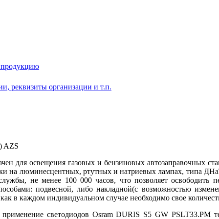
у продукцию
и, реквизиты организации и т.п.
чен для освещения газовых и бензиновых автозаправочных стан
ики на люминесцентных, ртутных и натриевых лампах, типа ДН
ужбы, не менее 100 000 часов, что позволяет освободить пер
собами: подвесной, либо накладной(с возможностью изменен
к как в каждом индивидуальном случае необходимо свое количест
 применение светодиодов Osram DURIS S5 GW PSLT33.PM те