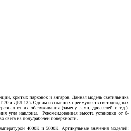
ций, крытых парковок и ангаров. Данная модель светильника
аТ 70 и ДРЛ 125. Одним из главных преимуществ светодиодных
сонал от их обслуживания (замену ламп, дросселей и т.д.).
ия угла наклона). Рекомендованная высота установки от 6-
во света на полу/рабочей поверхности.
мпературой 4000К и 5000К. Артикульные значения моделей: