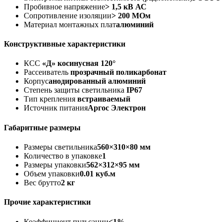
Пробивное напряжение
> 1,5 кВ АС
Сопротивление изоляции
> 200 МОм
Материал монтажных плат
алюминий
Конструктивные характеристики
КСС
«Д» косинусная 120°
Рассеиватель
прозрачный поликарбонат
Корпус
анодированный алюминий
Степень защиты светильника
IP67
Тип крепления
встраиваемый
Источник питания
Аргос Электрон
Габаритные размеры
Размеры светильника
560×310×80 мм
Количество в упаковке
1
Размеры упаковки
562×312×95 мм
Объем упаковки
0.01 куб.м
Вес брутто
2 кг
Прочие характеристики
Коэффициент пульсации
<1%