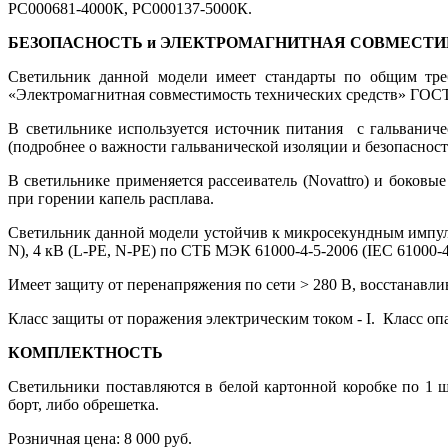
РС000681-4000К, РС000137-5000К.
БЕЗОПАСНОСТЬ и ЭЛЕКТРОМАГНИТНАЯ СОВМЕСТ
Светильник данной модели имеет стандарты по общим требо
«Электромагнитная совместимость технических средств» ГОСТ 
В светильнике используется источник питания с гальванич
(подробнее о важности гальванической изоляции и безопасност
В светильнике применяется рассеиватель (Novattro) и боко
при горении капель расплава.
Светильник данной модели устойчив к микросекундным импульс
N), 4 кВ (L-PE, N-PE) по СТБ МЭК 61000-4-5-2006 (IEC 61000-
Имеет защиту от перенапряжения по сети > 280 B, восстанавл
Класс защиты от поражения электрическим током - I. Класс опа
КОМПЛЕКТНОСТЬ
Светильники поставляются в белой картонной коробке по 1 ш
борт, либо обрешетка.
Розничная цена:
8 000
руб.