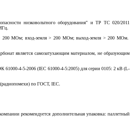
опасности низковольтного оборудования" и ТР ТС 020/2011
МГц.
 > 200 МОм; вход-земля > 200 МОм; выход-земля > 200 МОм.
арбонат является самозатухающим материалом, не образующим
1000-4-5-2006 (IEC 61000-4-5:2005) для серии 0105: 2 кВ (L-
 (радиопомехи) по ГОСТ, IEC.
 компании рекомендуется дополнительная упаковка: паллетный