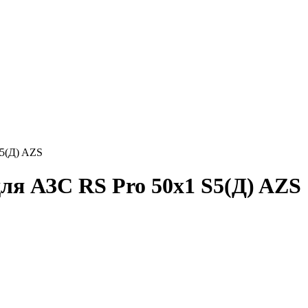
5(Д) AZS
для АЗС
RS Pro 50х1 S5(Д) AZS